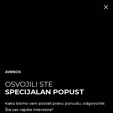
Besplatna dostava iznad 80€
MAJICE & CROP TOPOVI
FILTERI
ISTAKNUTO
Nažalost, u ovoj kategoriji još nema proizvoda!
Novi
proizvodi
INFORMACIJE
Najprodavanije
AVENOX
Crne
Tajice
PROIZVODI
OSVOJILI STE
SPECIJALAN POPUST
ODJEĆA
Kako bismo vam poslali pravu ponudu, odgovorite:
Šta vas najviše interesira?