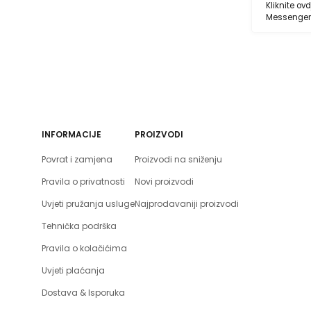
Kliknite ov
Messenger
INFORMACIJE
PROIZVODI
Povrat i zamjena
Proizvodi na sniženju
Pravila o privatnosti
Novi proizvodi
Uvjeti pružanja usluge
Najprodavaniji proizvodi
Tehnička podrška
Pravila o kolačićima
Uvjeti plaćanja
Dostava & Isporuka