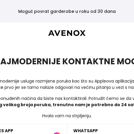
Moguć povrat garderobe u roku od 30 dana
AJMODERNIJE KONTAKTNE MO
jmodernije usluge razmjene poruka kao što su Appleova aplikacij
ke
prvo jer se tamo nalaze odgovari na većinu pitanja u vezi s
ponuđenih načina da biste nas kontaktirali. Potrudit ćemo se da 
 velikog broja poruka, trenutno nam je potrebno do 24 sa
Hvala vam na strpljenju.
S APP
WHATSAPP