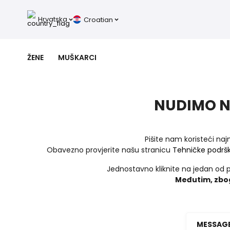
Hrvatska
Croatian
ŽENE
MUŠKARCI
NUDIMO N
Pišite nam koristeći na
Obavezno provjerite našu stranicu
Tehničke podrš
Jednostavno kliknite na jedan od 
Međutim, zbog
MESSAGE