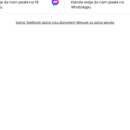
dje da nam pišete na FB
Kliknite ovdje da nam pišete na
u.
WhatsAppu.
Važno: Telefonski pozivi nisu dozvoljeni! Moguće su samo poruke.