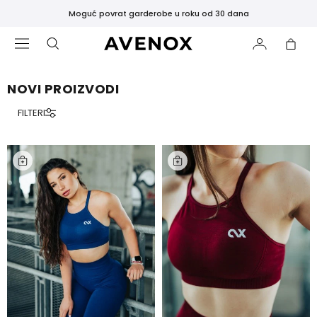
Moguć povrat garderobe u roku od 30 dana
NOVI PROIZVODI
FILTERI
ISTAKNUTO
Novi
proizvodi
Najprodavanije
Crne
Tajice
ODJEĆA