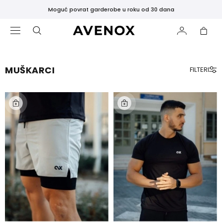
Moguć povrat garderobe u roku od 30 dana
MUŠKARCI
FILTERI
ISTAKNUTO
Novi
proizvodi
Najprodavanije
Crne
Tajice
ODJEĆA