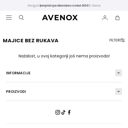
Moguć povrat garderobe u roku od 30 dana
Besplatna dostava iznad 80€
MAJICE BEZ RUKAVA
FILTERI
ISTAKNUTO
Nažalost, u ovoj kategoriji još nema proizvoda!
Novi
proizvodi
INFORMACIJE
Najprodavanije
Crne
Tajice
PROIZVODI
ODJEĆA