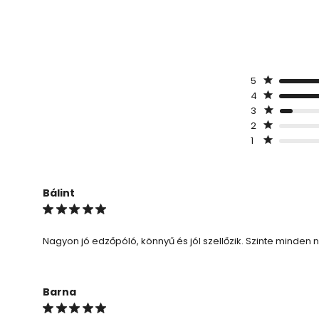
5
4
3
2
1
Bálint
Nagyon jó edzőpóló, könnyű és jól szellőzik. Szinte minden
Barna