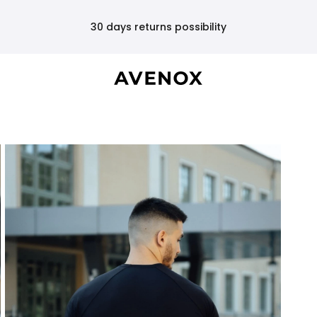
30 days returns possibility
EMAIL ME WHEN AVAILABLE
Select the size you're looking for and we'll send you an email as
soon as it becomes available!
BASE PERFORMANCE T-SHIRT - BLACK
Select a size:
Email Address: