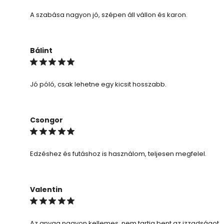
A szabása nagyon jó, szépen áll vállon és karon.
Bálint
Jó póló, csak lehetne egy kicsit hosszabb.
Csongor
Edzéshez és futáshoz is használom, teljesen megfelel.
Valentin
Az anyag nagyon kellemes, nem tartja bent az izzadságot.