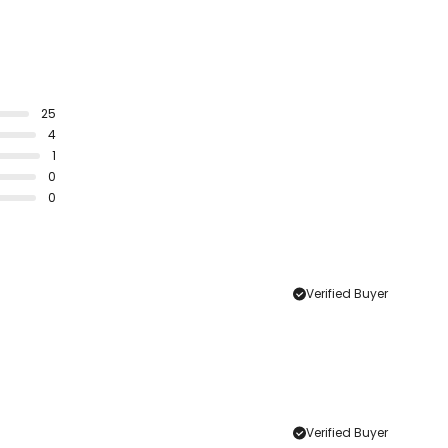
25
4
1
0
0
Verified Buyer
Verified Buyer