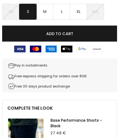
XS
S
M
L
XL
XXL
ADD TO CART
Pay in installments
Free express shipping for orders over 80€
Free 30 days product exchange
COMPLETE THE LOOK
Base Performance Shorts -
Black
27.48 €