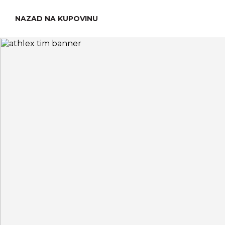
NAZAD NA KUPOVINU
Ime*
Email*
Broj pratioca*
Prethodna sp
Zašto Athlex?*