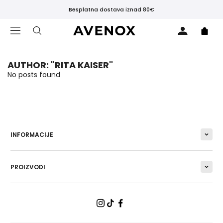
Besplatna dostava iznad 80€
AUTHOR: "RITA KAISER"
No posts found
ISTAKNUTO
Novi
proizvodi
INFORMACIJE
Najprodavanije
Crne
Tajice
PROIZVODI
ODJEĆA